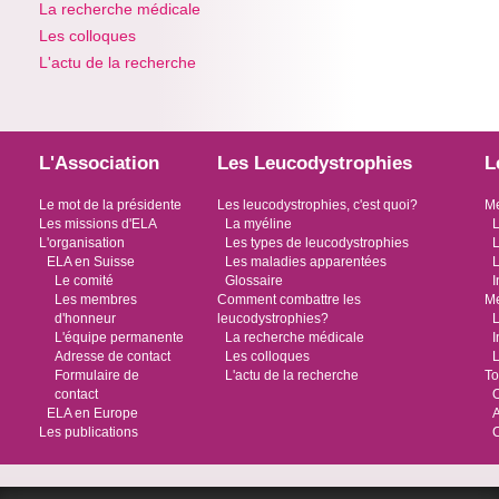
La recherche médicale
Les colloques
L'actu de la recherche
L'Association
Les Leucodystrophies
L
Le mot de la présidente
Les leucodystrophies, c'est quoi?
Me
Les missions d'ELA
La myéline
L
L'organisation
Les types de leucodystrophies
L
ELA en Suisse
Les maladies apparentées
L
Le comité
Glossaire
I
Les membres
Comment combattre les
Me
d'honneur
leucodystrophies?
L
L'équipe permanente
La recherche médicale
I
Adresse de contact
Les colloques
L
Formulaire de
L'actu de la recherche
To
contact
O
ELA en Europe
Les publications