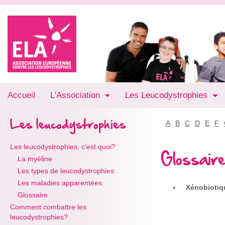
Accueil
L'Association
Les Leucodystrophies
Les leucodystrophies
A
B
C
D
E
F
Les leucodystrophies, c'est quoi?
Glossair
La myéline
Les types de leucodystrophies
Les maladies apparentées
Xénobioti
Glossaire
Comment combattre les
leucodystrophies?