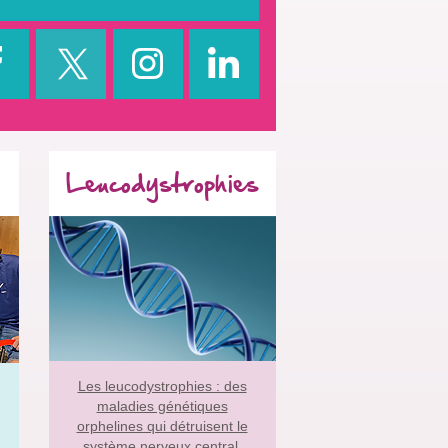
Leucodystrophies
Les leucodystrophies : des
maladies génétiques
orphelines qui détruisent le
système nerveux central.