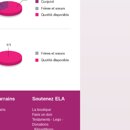
arrains
Soutenez ELA
ains
La boutique
Faire un don
Testaments - Legs -
Donations
Répartitions