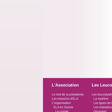
L'Association
Les Leuco
Le mot de la présidente
Les leucodystr
Les missions d'ELA
La myéline
L'organisation
Les types de 
ELA en Suisse
Les maladies
Le comité
Glossaire