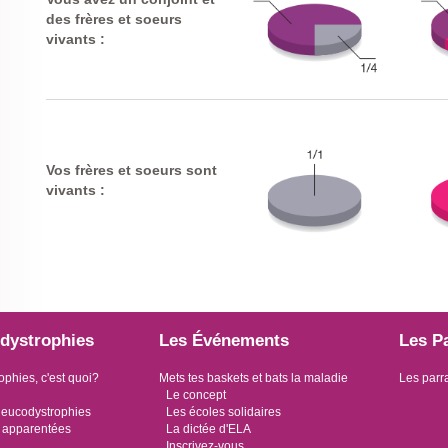
des frères et
soeurs
vivants :
Vos frères et soeurs sont
vivants :
dystrophies
Les Événements
Les P
ophies, c'est quoi?
Mets tes baskets et bats la maladie
Les parr
Le concept
leucodystrophies
Les écoles solidaires
 apparentées
La dictée d'ELA
Inscrivez-vous