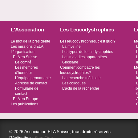
L'Association
Les Leucodystrophies
L
Le mot de la présidente
Les leucodystrophies, c'est quoi?
Me
Les missions d'ELA
La myéline
L
L'organisation
Les types de leucodystrophies
L
ELA en Suisse
Les maladies apparentées
L
Le comité
Glossaire
I
Les membres
Comment combattre les
Me
d'honneur
leucodystrophies?
L
L'équipe permanente
La recherche médicale
I
Adresse de contact
Les colloques
L
Formulaire de
L'actu de la recherche
To
contact
O
ELA en Europe
Les publications
© 2026 Association ELA Suisse, tous droits réservés
Réalisation :
Step One