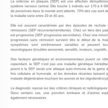
La sclérose en plaques (SEP) est une affection démyélinis
système nerveux central. Elle touche 1 individu sur 170 à 4 0
de personnes dans le monde sont atteints. 70% des cas sont 
la maladie varie entre 20 et 40 ans.
Elle est souvent caractérisée par des épisodes de rechute d
rémissions (SEP récurrente/rémittente). Chez un tiers des pati
est progressive (SEP progressive secondaire). Chez une minorité
progressive sans rémission survient dès le début de la mala
symptômes sont extrêmement variables et peuvent touc
neurologiques (troubles sensoriels, sensitifs, moteurs, cognitifs
Des facteurs génétiques et environnementaux jouent un rôle 
cependant, la SEP n’est pas une maladie génétique hérédita
jacent à la SEP serait une attaque auto-immune de la gaine d
fois cellulaire et humorale, et les données récentes laissen
maladie dégénérative touchant les axones et les oligodendrocyt
Le diagnostic repose sur des critères cliniques et radiologiqu
Dans certains cas, une ponction lombaire et d’autres expl
également nécessaires.