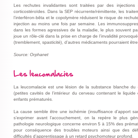
Les rechutes invalidantes sont traitées par des injection
corticostéroïdes. Dans la SEP récurrente/rémittente, les tr
l’interféron-bêta et le copolymère réduisent le risque de rechut
injection au moins une fois par semaine. Les immunosuppress
dans les formes agressives de la maladie, le plus souvent par
joue un rôle-clé dans la prise en charge de l’invalidité provoq
(tremblement, spasticité), d’autres médicaments pourraient être
Source: Orphanet
Les leucomalacies
La leucomalacie est une lésion de la substance blanche du c
(petites cavités de l’intérieur du cerveau contenant le liquid
enfants prématurés.
La cause semble être une ischémie (insuffisance d’apport sa
s’exprimer avant l’accouchement, on la repère le plus gén
pathologie neurologique concerne environ 5 à 15% des prémat
pour conséquence des troubles moteurs ainsi que des défici
difficultés d’apprentissage à un retard psychomoteur profond.