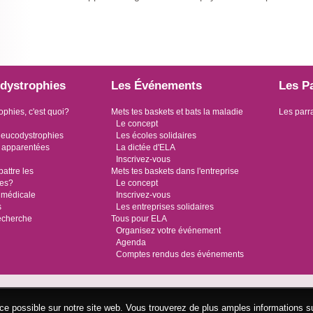
dystrophies
Les Événements
Les P
ophies, c'est quoi?
Mets tes baskets et bats la maladie
Les parr
Le concept
leucodystrophies
Les écoles solidaires
 apparentées
La dictée d'ELA
Inscrivez-vous
ttre les
Mets tes baskets dans l'entreprise
ies?
Le concept
 médicale
Inscrivez-vous
s
Les entreprises solidaires
recherche
Tous pour ELA
Organisez votre événement
Agenda
Comptes rendus des événements
ence possible sur notre site web. Vous trouverez de plus amples informations s