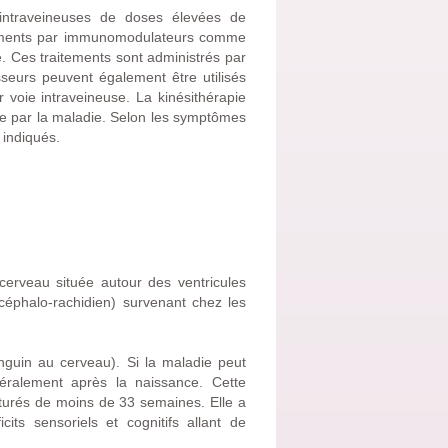
s intraveineuses de doses élevées de
aitements par immunomodulateurs comme
e. Ces traitements sont administrés par
eurs peuvent également être utilisés
 voie intraveineuse. La kinésithérapie
uée par la maladie. Selon les symptômes
 indiqués.
erveau située autour des ventricules
e céphalo-rachidien) survenant chez les
nguin au cerveau). Si la maladie peut
éralement après la naissance. Cette
urés de moins de 33 semaines. Elle a
ts sensoriels et cognitifs allant de