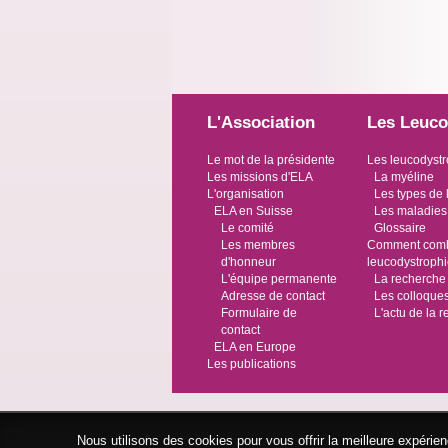
L'Association
Les Leuco
Le mot de la présidente
Les leucodystr
Les missions d'ELA
La myéline
L'organisation
Les types de 
ELA en Suisse
Les maladies
Le comité
Glossaire
Les membres
Comment comba
d'honneur
leucodystroph
L'équipe permanente
La recherche
Adresse de contact
Les colloque
Formulaire de
L'actu de la 
contact
ELA en Europe
Les publications
Nous utilisons des cookies pour vous offrir la meilleure expéri