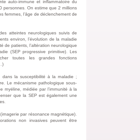
ante auto-immune et inflammatoire du
00 personnes. On estime que 2 millions
des femmes, l’âge de déclenchement de
es atteintes neurologiques suivis de
ents environ, l’évolution de la maladie
 de patients, l’altération neurologique
die (SEP progressive primitive). Les
her toutes les grandes fonctions
…)
dans la susceptibilité à la maladie ;
ire. Le mécanisme pathologique sous-
e myéline, médiée par l’immunité à la
t penser que la SEP est également une
es.
es (imagerie par résonance magnétique).
orations non invasives peuvent être