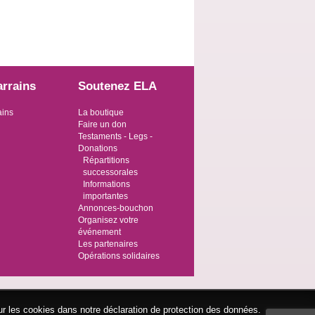
arrains
Soutenez ELA
ains
La boutique
Faire un don
Testaments - Legs -
Donations
Répartitions
successorales
Informations
importantes
Annonces-bouchon
Organisez votre
événement
Les partenaires
Opérations solidaires
ur les cookies dans notre déclaration de protection des données.