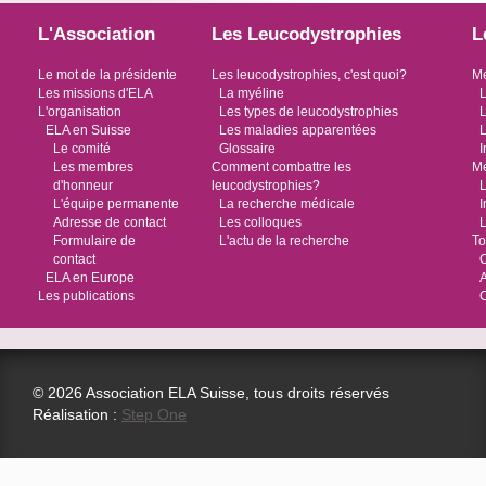
L'Association
Les Leucodystrophies
L
Le mot de la présidente
Les leucodystrophies, c'est quoi?
Me
Les missions d'ELA
La myéline
L
L'organisation
Les types de leucodystrophies
L
ELA en Suisse
Les maladies apparentées
L
Le comité
Glossaire
I
Les membres
Comment combattre les
Me
d'honneur
leucodystrophies?
L
L'équipe permanente
La recherche médicale
I
Adresse de contact
Les colloques
L
Formulaire de
L'actu de la recherche
To
contact
O
ELA en Europe
Les publications
© 2026 Association ELA Suisse, tous droits réservés
Réalisation :
Step One