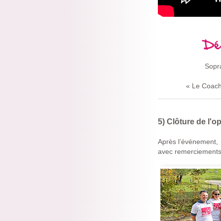
Déc
Sopr
« Le Coach
5) Clôture de l'o
Après l’événement, 
avec remerciements 