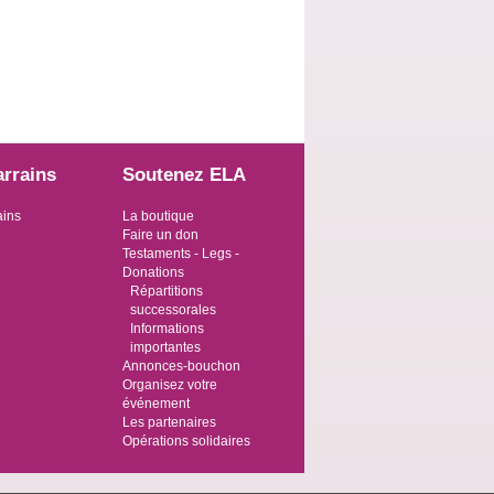
arrains
Soutenez ELA
ains
La boutique
Faire un don
Testaments - Legs -
Donations
Répartitions
successorales
Informations
importantes
Annonces-bouchon
Organisez votre
événement
Les partenaires
Opérations solidaires