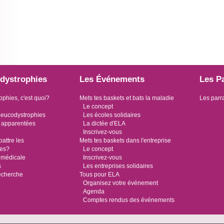
dystrophies
Les Événements
Les P
ophies, c'est quoi?
Mets tes baskets et bats la maladie
Les parr
Le concept
leucodystrophies
Les écoles solidaires
 apparentées
La dictée d'ELA
Inscrivez-vous
ttre les
Mets tes baskets dans l'entreprise
ies?
Le concept
 médicale
Inscrivez-vous
s
Les entreprises solidaires
recherche
Tous pour ELA
Organisez votre événement
Agenda
Comptes rendus des événements