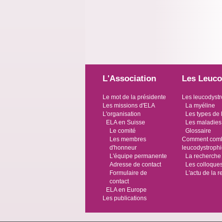
L'Association
Les Leuco
Le mot de la présidente
Les leucodystr
Les missions d'ELA
La myéline
L'organisation
Les types de 
ELA en Suisse
Les maladies
Le comité
Glossaire
Les membres
Comment comba
d'honneur
leucodystroph
L'équipe permanente
La recherche
Adresse de contact
Les colloque
Formulaire de
L'actu de la 
contact
ELA en Europe
Les publications