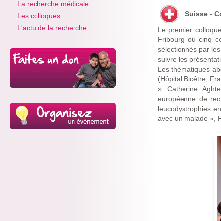
La recherche médicale
Suisse - C
Les colloques
L'actu de la recherche
Le premier colloqu
Fribourg où cinq c
sélectionnés par les
suivre les présentat
Les thématiques abo
(Hôpital Bicêtre, Fra
» Catherine Aghte
européenne de rech
leucodystrophies en 
avec un malade », R