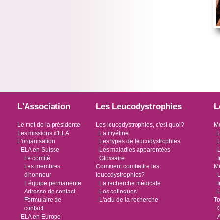
L'Association
Les Leucodystrophies
L
Le mot de la présidente
Les leucodystrophies, c'est quoi?
Me
Les missions d'ELA
La myéline
L
L'organisation
Les types de leucodystrophies
L
ELA en Suisse
Les maladies apparentées
L
Le comité
Glossaire
I
Les membres
Comment combattre les
Me
d'honneur
leucodystrophies?
L
L'équipe permanente
La recherche médicale
I
Adresse de contact
Les colloques
L
Formulaire de
L'actu de la recherche
To
contact
O
ELA en Europe