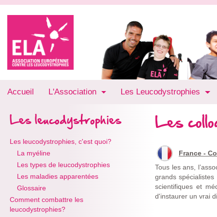
Accueil
L'Association
Les Leucodystrophies
Les coll
Les leucodystrophies
Les leucodystrophies, c'est quoi?
La myéline
France - Co
Les types de leucodystrophies
Tous les ans, l’asso
Les maladies apparentées
grands spécialiste
scientifiques et m
Glossaire
d'instaurer un vrai 
Comment combattre les
leucodystrophies?