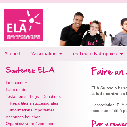
Accueil
L'Association
Les Leucodystrophies
Faire un
Soutenez ELA
La boutique
ELA Suisse a besoi
Faire un don
la lutte contre les
Testaments - Legs - Donations
Répartitions successorales
L'association ELA 
Informations importantes
reconnue d’utilité 
Annonces-bouchon
Par vireme
Organisez votre événement