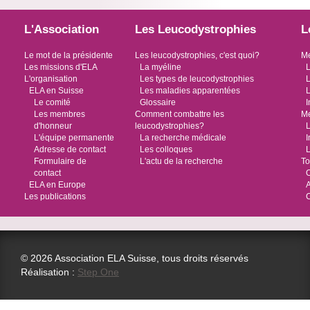
L'Association
Les Leucodystrophies
L
Le mot de la présidente
Les leucodystrophies, c'est quoi?
Me
Les missions d'ELA
La myéline
L
L'organisation
Les types de leucodystrophies
L
ELA en Suisse
Les maladies apparentées
L
Le comité
Glossaire
I
Les membres
Comment combattre les
Me
d'honneur
leucodystrophies?
L
L'équipe permanente
La recherche médicale
I
Adresse de contact
Les colloques
L
Formulaire de
L'actu de la recherche
To
contact
O
ELA en Europe
Les publications
© 2026 Association ELA Suisse, tous droits réservés
Réalisation :
Step One