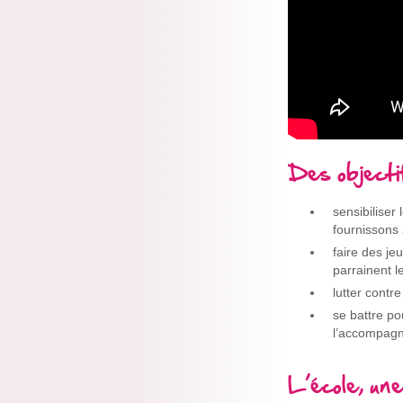
Des objecti
sensibiliser
fournissons 
faire des j
parrainent le
lutter contr
se battre po
l’accompagn
L’école, un