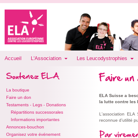
Accueil
L'Association
Les Leucodystrophies
Faire un
Soutenez ELA
La boutique
ELA Suisse a besoi
Faire un don
la lutte contre les
Testaments - Legs - Donations
Répartitions successorales
L'association ELA 
Informations importantes
reconnue d’utilité 
Annonces-bouchon
Par vireme
Organisez votre événement