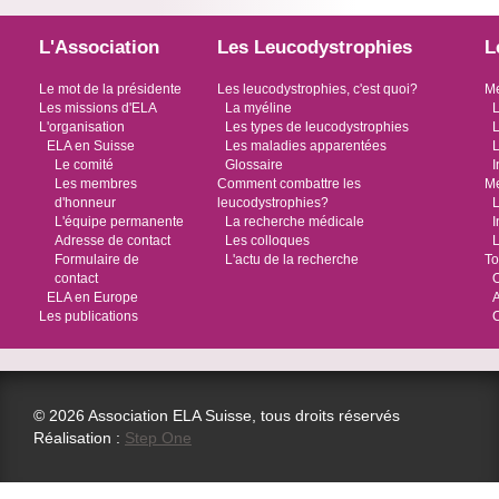
L'Association
Les Leucodystrophies
L
Le mot de la présidente
Les leucodystrophies, c'est quoi?
Me
Les missions d'ELA
La myéline
L
L'organisation
Les types de leucodystrophies
L
ELA en Suisse
Les maladies apparentées
L
Le comité
Glossaire
I
Les membres
Comment combattre les
Me
d'honneur
leucodystrophies?
L
L'équipe permanente
La recherche médicale
I
Adresse de contact
Les colloques
L
Formulaire de
L'actu de la recherche
To
contact
O
ELA en Europe
Les publications
© 2026 Association ELA Suisse, tous droits réservés
Réalisation :
Step One