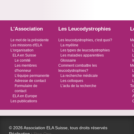
L'Association
Les Leucodystrophies
L
Le mot de la présidente
Les leucodystrophies, c'est quoi?
Me
Les missions d'ELA
La myéline
L
L'organisation
Les types de leucodystrophies
L
ELA en Suisse
Les maladies apparentées
L
Le comité
Glossaire
I
Les membres
Comment combattre les
Me
d'honneur
leucodystrophies?
L
L'équipe permanente
La recherche médicale
I
Adresse de contact
Les colloques
L
Formulaire de
L'actu de la recherche
To
contact
O
ELA en Europe
Les publications
© 2026 Association ELA Suisse, tous droits réservés
Réalisation :
Step One