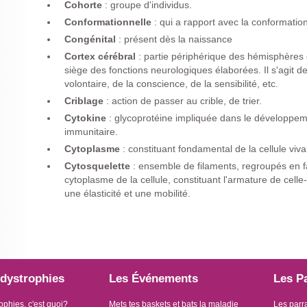
Cohorte
: groupe d'individus.
Conformationnelle
: qui a rapport avec la conformatio
Congénital
: présent dès la naissance
Cortex cérébral
: partie périphérique des hémisphères c
siège des fonctions neurologiques élaborées. Il s'agit d
volontaire, de la conscience, de la sensibilité, etc.
Criblage
: action de passer au crible, de trier.
Cytokine
: glycoprotéine impliquée dans le développem
immunitaire.
Cytoplasme
: constituant fondamental de la cellule viva
Cytosquelette
: ensemble de filaments, regroupés en 
cytoplasme de la cellule, constituant l'armature de celle-
une élasticité et une mobilité.
dystrophies
Les Événements
Les P
ophies, c'est quoi?
Mets tes baskets et bats la maladie
Les parr