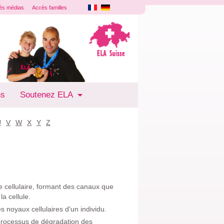
ès médias
Accès familles
ns
Soutenez ELA
U
V
W
X
Y
Z
 cellulaire, formant des canaux que
a cellule.
noyaux cellulaires d'un individu.
processus de dégradation des