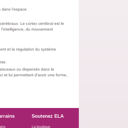
n dans l’espace.
érébraux. Le cortex cérébral est le
e l'intelligence, du mouvement
ent et la régulation du système
nte.
faisceaux ou dispersés dans le
ci et lui permettant d'avoir une forme,
arrains
Soutenez ELA
ains
La boutique