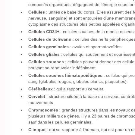
composés organiques, dégageant de l'énergie sous form
Cellules
: unités de base du corps. Elles assurent des f
nerveuse, sanguine) et sont entourées d'une membrane,
cytoplasme des structures plus petites appelées organit
Cellules CD34+
: cellules souches de la moelle osseus
Cellules de Schwann
: cellules des nerfs périphériques
Cellules germinales
: ovules et spermatozoïdes.
Cellules gliales
: cellules qui soutiennent et nourrissen
Cellules souches
: cellules pouvant donner des cellules
pouvant se renouveler indéfiniment.
Cellules souches hématopoïétiques
: cellules qui p
sang (globules rouges, globules blancs, plaquettes).
Cérébelleux
: qui a rapport au cervelet.
Cervelet
: structure située à la base du cerveau contrôla
mouvements.
Chromosomes
: grandes structures dans les noyaux de
plusieurs milliers de gènes. Il y a 23 paires de chrom
sauf dans les cellules germinales.
Clinique
: qui se rapporte à l'humain, qui est pour un 