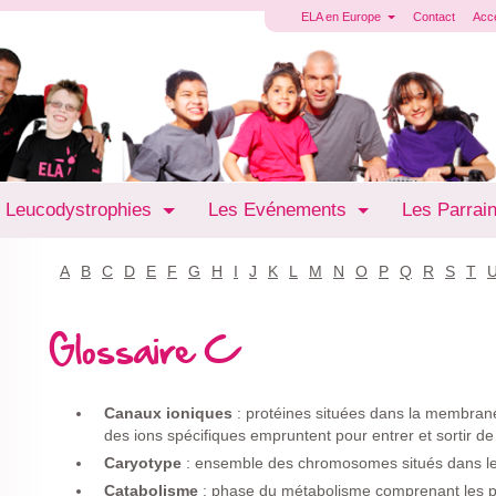
ELA en Europe
Contact
Acc
 Leucodystrophies
Les Evénements
Les Parrai
A
B
C
D
E
F
G
H
I
J
K
L
M
N
O
P
Q
R
S
T
Glossaire C
Canaux ioniques
: protéines situées dans la membrane
des ions spécifiques empruntent pour entrer et sortir de l
Caryotype
: ensemble des chromosomes situés dans les 
Catabolisme
: phase du métabolisme comprenant les 