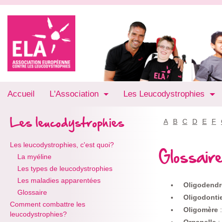
Accueil
L'Association
Les Leucodystrophies
Les leucodystrophies
A
B
C
D
E
F
Les leucodystrophies, c'est quoi?
Glossair
La myéline
Les types de leucodystrophies
Les maladies apparentées
Oligodend
Glossaire
Oligodonti
Comment combattre les
Oligomère
leucodystrophies?