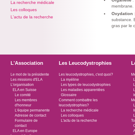
Organelle
:
La recherche médicale
membrane.
Les colloques
Oxydation
L'actu de la recherche
substance. E
gras par le 
L'Association
Les Leucodystrophies
L
Le mot de la présidente
Les leucodystrophies, c'est quoi?
Me
Les missions d'ELA
La myéline
L
L'organisation
Les types de leucodystrophies
L
ELA en Suisse
Les maladies apparentées
L
Le comité
Glossaire
I
Les membres
Comment combattre les
Me
d'honneur
leucodystrophies?
L
L'équipe permanente
La recherche médicale
I
Adresse de contact
Les colloques
L
Formulaire de
L'actu de la recherche
To
contact
O
ELA en Europe