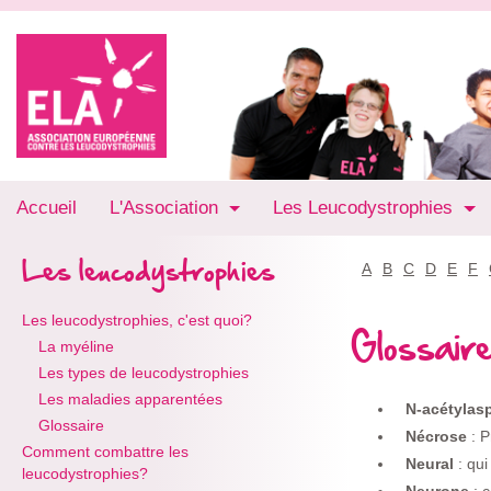
Accueil
L'Association
Les Leucodystrophies
Les leucodystrophies
A
B
C
D
E
F
Les leucodystrophies, c'est quoi?
Glossair
La myéline
Les types de leucodystrophies
Les maladies apparentées
N-acétylasp
Glossaire
Nécrose
: 
Comment combattre les
Neural
: qu
leucodystrophies?