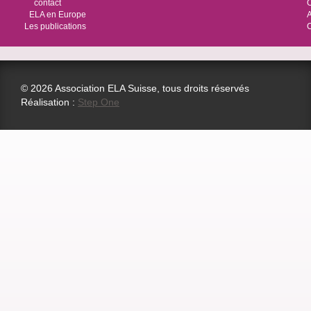
contact
O
ELA en Europe
Les publications
© 2026 Association ELA Suisse, tous droits réservés
Réalisation :
Step One