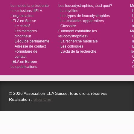
Le mot de la présidente
Les leucodystrophies, c'est quoi?
Me
Les missions d'ELA
La myéline
L
L'organisation
Les types de leucodystrophies
L
ELA en Suisse
Les maladies apparentées
L
Le comité
Glossaire
I
Les membres
Comment combattre les
Me
d'honneur
leucodystrophies?
L
L'équipe permanente
La recherche médicale
I
Adresse de contact
Les colloques
L
Formulaire de
L'actu de la recherche
To
contact
O
ELA en Europe
Les publications
© 2026 Association ELA Suisse, tous droits réservés
Réalisation :
Step One