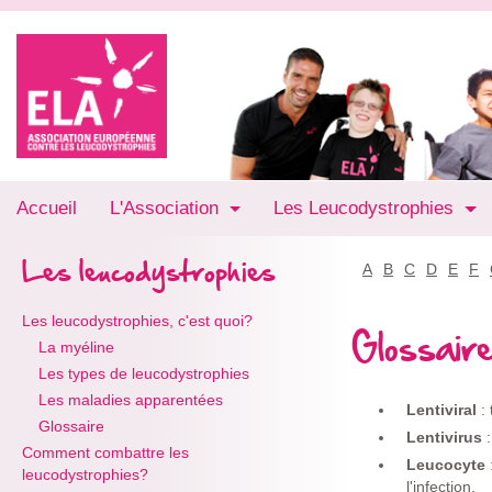
Accueil
L'Association
Les Leucodystrophies
Les leucodystrophies
A
B
C
D
E
F
Les leucodystrophies, c'est quoi?
Glossair
La myéline
Les types de leucodystrophies
Les maladies apparentées
Lentiviral
:
Glossaire
Lentivirus
Comment combattre les
Leucocyte
leucodystrophies?
l'infection.