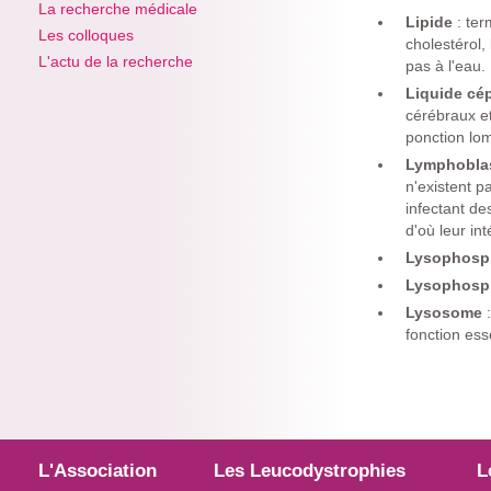
La recherche médicale
Lipide
: te
Les colloques
cholestérol,
L'actu de la recherche
pas à l'eau.
Liquide cé
cérébraux e
ponction lom
Lymphobla
n'existent 
infectant de
d'où leur in
Lysophosph
Lysophosp
Lysosome
fonction ess
L'Association
Les Leucodystrophies
L