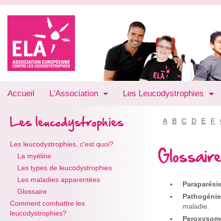
Accueil
L'Association
Les Leucodystrophies
Les leucodystrophies
A
B
C
D
E
F
Les leucodystrophies, c'est quoi?
Glossair
La myéline
Les types de leucodystrophies
Les maladies apparentées
Paraparési
Glossaire
Pathogéni
Comment combattre les
maladie.
leucodystrophies?
Peroxyso