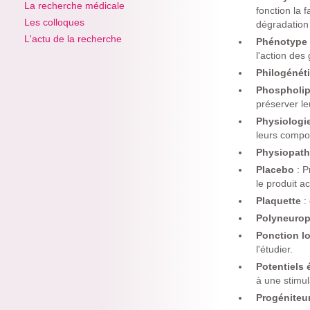
La recherche médicale
fonction la 
Les colloques
dégradation
L'actu de la recherche
Phénotype
l'action des
Philogénét
Phospholi
préserver leu
Physiologi
leurs compo
Physiopat
Placebo
: 
le produit act
Plaquette
:
Polyneurop
Ponction l
l'étudier.
Potentiels
à une stimul
Progéniteu