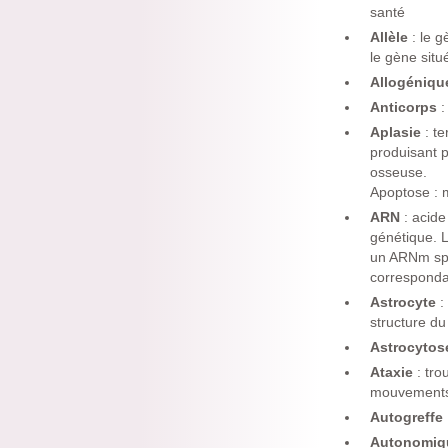
santé
Allèle
: le 
le gène sit
Allogéniq
Anticorps
:
Aplasie
: t
produisant p
osseuse.
Apoptose : 
ARN
: acide
génétique. L
un ARNm spéc
corresponda
Astrocyte
:
structure du
Astrocyto
Ataxie
: tro
mouvements 
Autogreffe
Autonomi