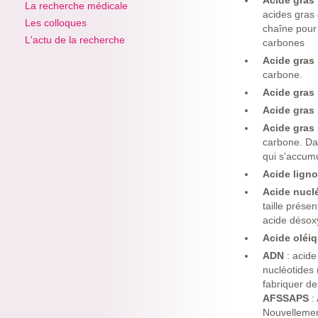
Acide gras
La recherche médicale
acides gras
Les colloques
chaîne pour 
L'actu de la recherche
carbones
Acide gras
carbone.
Acide gras 
Acide gras 
Acide gras 
carbone. Da
qui s'accumu
Acide lign
Acide nucl
taille prése
acide désoxy
Acide oléi
ADN
: acid
nucléotides 
fabriquer des
AFSSAPS
:
Nouvellemen