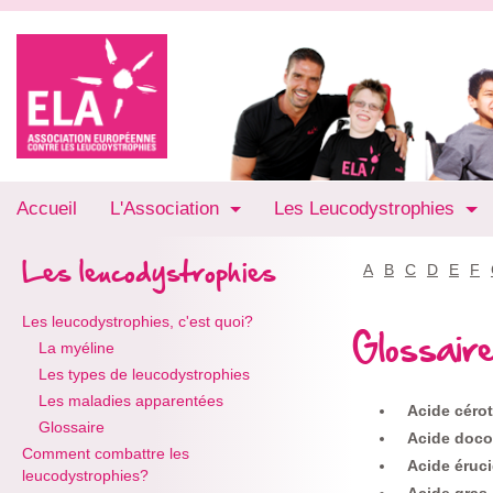
Accueil
L'Association
Les Leucodystrophies
Les leucodystrophies
A
B
C
D
E
F
Les leucodystrophies, c'est quoi?
Glossair
La myéline
Les types de leucodystrophies
Les maladies apparentées
Acide céro
Glossaire
Acide doc
Comment combattre les
Acide éruc
leucodystrophies?