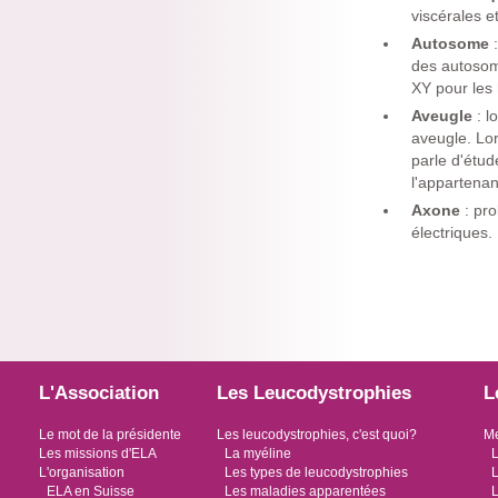
viscérales e
Autosome
des autosom
XY pour le
Aveugle
: l
aveugle. Lor
parle d'étud
l'appartenan
Axone
: pr
électriques.
L'Association
Les Leucodystrophies
L
Le mot de la présidente
Les leucodystrophies, c'est quoi?
Me
Les missions d'ELA
La myéline
L
L'organisation
Les types de leucodystrophies
L
ELA en Suisse
Les maladies apparentées
L