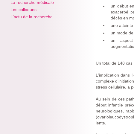
La recherche médicale
un début en
Les colloques
exacerbé pa
L'actu de la recherche
décès en mo
une atteinte
un mode de 
un aspect 
augmentatio
Un total de 148 cas 
L'implication dans 
complexe d'initiatio
stress cellulaire, a
Au sein de ces path
début infantile pré
neurologiques, rapi
(ovarioleucodystro
lente.