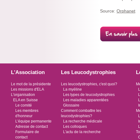
Source:
Orphanet
L'Association
Les Leucodystrophies
L
Le mot de la présidente
Les leucodystrophies, c'est quoi?
Me
Les missions d'ELA
La myéline
L
L'organisation
Les types de leucodystrophies
L
ELA en Suisse
Les maladies apparentées
L
Le comité
Glossaire
I
Les membres
Comment combattre les
Me
d'honneur
leucodystrophies?
L
L'équipe permanente
La recherche médicale
I
Adresse de contact
Les colloques
L
Formulaire de
L'actu de la recherche
To
contact
O