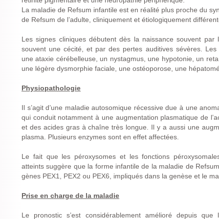
rétinite pigmentaire et une neuropathie périphérique.
La maladie de Refsum infantile est en réalité plus proche du s
de Refsum de l’adulte, cliniquement et étiologiquement différent
Les signes cliniques débutent dès la naissance souvent par l
souvent une cécité, et par des pertes auditives sévères. Le
une ataxie cérébelleuse, un nystagmus, une hypotonie, un retard 
une légère dysmorphie faciale, une ostéoporose, une hépatomé
Physiopathologie
Il s’agit d’une maladie autosomique récessive due à une anom
qui conduit notamment à une augmentation plasmatique de l’aci
et des acides gras à chaîne très longue. Il y a aussi une augm
plasma. Plusieurs enzymes sont en effet affectées.
Le fait que les péroxysomes et les fonctions péroxysomales 
atteints suggère que la forme infantile de la maladie de Refsu
gènes PEX1, PEX2 ou PEX6, impliqués dans la genèse et le ma
Prise en charge de la maladie
Le pronostic s’est considérablement amélioré depuis que 