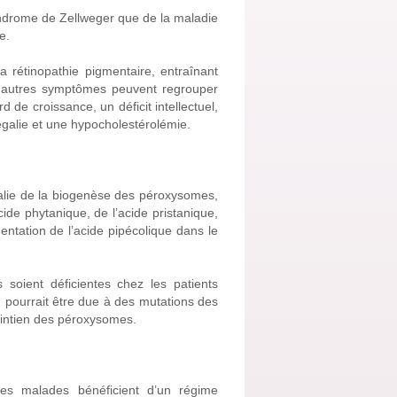
yndrome de Zellweger que de la maladie
e.
a rétinopathie pigmentaire, entraînant
s autres symptômes peuvent regrouper
de croissance, un déficit intellectuel,
galie et une hypocholestérolémie.
alie de la biogenèse des péroxysomes,
de phytanique, de l’acide pristanique,
entation de l’acide pipécolique dans le
soient déficientes chez les patients
m pourrait être due à des mutations des
intien des péroxysomes.
les malades bénéficient d’un régime