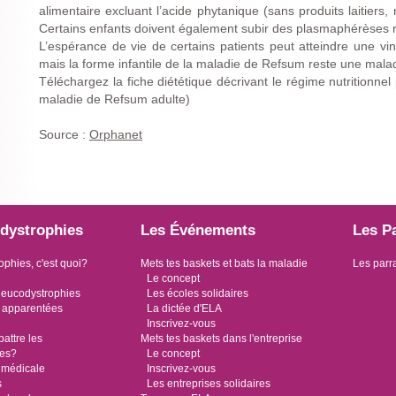
alimentaire excluant l’acide phytanique (sans produits laitiers,
Certains enfants doivent également subir des plasmaphérèses r
L’espérance de vie de certains patients peut atteindre une v
mais la forme infantile de la maladie de Refsum reste une mala
Téléchargez la fiche diététique décrivant le régime nutritionnel
maladie de Refsum adulte)
Source :
Orphanet
dystrophies
Les Événements
Les P
ophies, c'est quoi?
Mets tes baskets et bats la maladie
Les parr
Le concept
leucodystrophies
Les écoles solidaires
 apparentées
La dictée d'ELA
Inscrivez-vous
ttre les
Mets tes baskets dans l'entreprise
ies?
Le concept
 médicale
Inscrivez-vous
s
Les entreprises solidaires