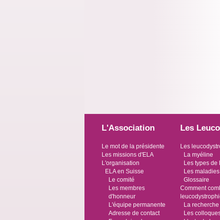
L'Association
Les Leuco
Le mot de la présidente
Les leucodystr
Les missions d'ELA
La myéline
L'organisation
Les types de 
ELA en Suisse
Les maladies
Le comité
Glossaire
Les membres
Comment comba
d'honneur
leucodystroph
L'équipe permanente
La recherche
Adresse de contact
Les colloque