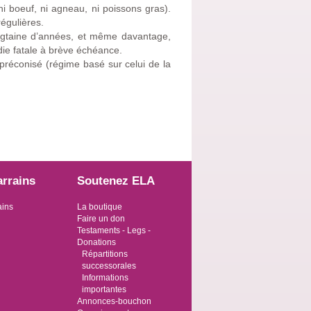
 ni boeuf, ni agneau, ni poissons gras).
égulières.
ingtaine d’années, et même davantage,
die fatale à brève échéance.
 préconisé (régime basé sur celui de la
arrains
Soutenez ELA
ains
La boutique
Faire un don
Testaments - Legs -
Donations
Répartitions
successorales
Informations
importantes
Annonces-bouchon