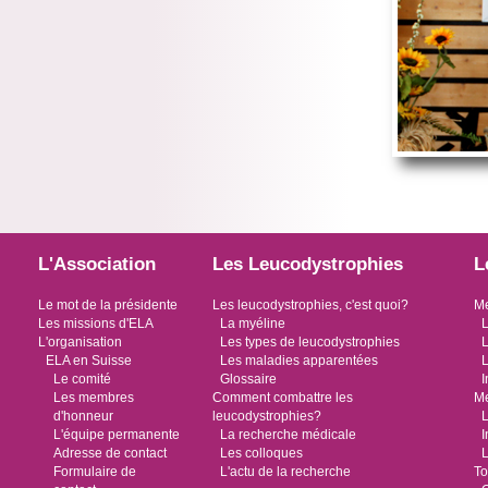
L'Association
Les Leucodystrophies
L
Le mot de la présidente
Les leucodystrophies, c'est quoi?
Me
Les missions d'ELA
La myéline
L
L'organisation
Les types de leucodystrophies
L
ELA en Suisse
Les maladies apparentées
L
Le comité
Glossaire
I
Les membres
Comment combattre les
Me
d'honneur
leucodystrophies?
L
L'équipe permanente
La recherche médicale
I
Adresse de contact
Les colloques
L
Formulaire de
L'actu de la recherche
To