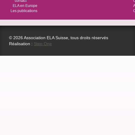
contact
O
ELA en Europe
Les publications
© 2026 Association ELA Suisse, tous droits réservés
Réalisation :
Step One