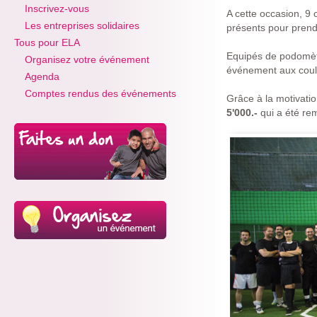
Inscrivez-vous
A cette occasion, 9 
Les entreprises solidaires
présents pour prendr
Tous pour ELA
Equipés de podomètre
Organisez votre événement
événement aux coule
Agenda
Comptes rendus des événements
Grâce à la motivati
5'000.-
qui a été rem