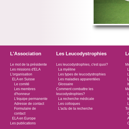
L'Association
Les Leucodystrophies
L
Le mot de la présidente
Les leucodystrophies, c'est quoi?
Me
Les missions d'ELA
La myéline
L
L'organisation
Les types de leucodystrophies
L
ELA en Suisse
Les maladies apparentées
L
Le comité
Glossaire
I
Les membres
Comment combattre les
Me
d'honneur
leucodystrophies?
L
L'équipe permanente
La recherche médicale
I
Adresse de contact
Les colloques
L
Formulaire de
L'actu de la recherche
To
contact
O
ELA en Europe
Les publications