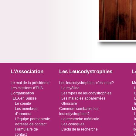
L'Association
Les Leucodystrophies
L
Le mot de la présidente
Les leucodystrophies, c'est quoi?
Me
Les missions d'ELA
La myéline
L
L'organisation
Les types de leucodystrophies
L
ELA en Suisse
Les maladies apparentées
L
Le comité
Glossaire
I
Les membres
Comment combattre les
Me
d'honneur
leucodystrophies?
L
L'équipe permanente
La recherche médicale
I
Adresse de contact
Les colloques
L
Formulaire de
L'actu de la recherche
To
contact
O