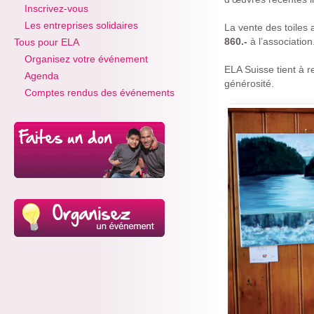
Inscrivez-vous
Les entreprises solidaires
La vente des toiles
860.-
à l’association
Tous pour ELA
Organisez votre événement
ELA Suisse tient à 
Agenda
générosité.
Comptes rendus des événements