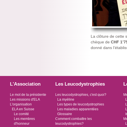
La clôture de cette 
chèque de
CHF 1’75
donné dans l’établis
L'Association
Les Leucodystrophies
L
Le mot de la présidente
Les leucodystrophies, c'est quoi?
Me
Les missions d'ELA
La myéline
L
L'organisation
Les types de leucodystrophies
L
ELA en Suisse
Les maladies apparentées
L
Le comité
Glossaire
I
Les membres
Comment combattre les
Me
d'honneur
leucodystrophies?
L