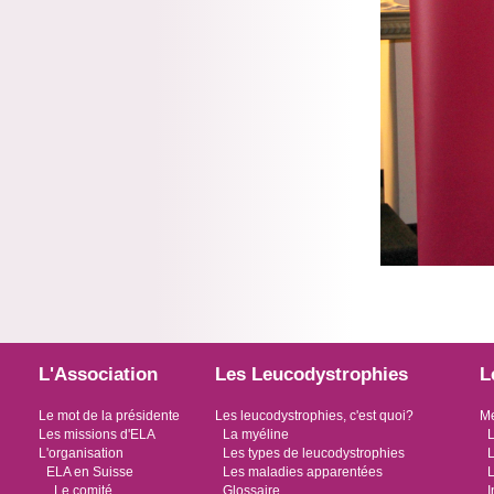
L'Association
Les Leucodystrophies
L
Le mot de la présidente
Les leucodystrophies, c'est quoi?
Me
Les missions d'ELA
La myéline
L
L'organisation
Les types de leucodystrophies
L
ELA en Suisse
Les maladies apparentées
L
Le comité
Glossaire
I