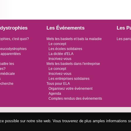
dystrophies
Les Événements
Les P
ophies, c'est quoi?
Mets tes baskets et bats la maladie
Les parr
Le concept
leucodystrophies
Les écoles solidaires
 apparentées
La dictée d'ELA
Inscrivez-vous
ttre les
Mets tes baskets dans l'entreprise
ies?
Le concept
 médicale
Inscrivez-vous
s
Les entreprises solidaires
recherche
Tous pour ELA
Organisez votre événement
Agenda
Comptes rendus des événements
ence possible sur notre site web. Vous trouverez de plus amples informations s