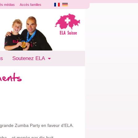
ès médias
Accès familles
ns
Soutenez ELA
ments
 grande Zumba Party en faveur d’ELA.
umba – et menée par dix-huit