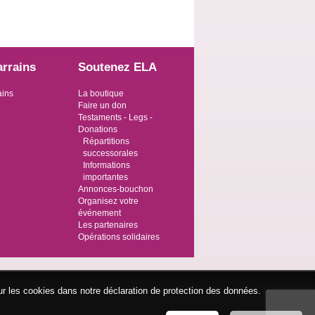
arrains
Soutenez ELA
ains
La boutique
Faire un don
Testaments - Legs -
Donations
Répartitions
successorales
Informations
importantes
Annonces-bouchon
Organisez votre
événement
Les partenaires
Opérations solidaires
ur les cookies dans notre déclaration de protection des données.