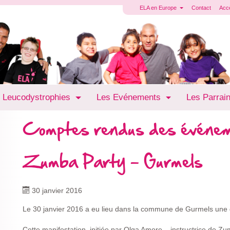
ELA en Europe
Contact
Acc
 Leucodystrophies
Les Evénements
Les Parrai
Comptes rendus des événe
Zumba Party - Gurmels
30 janvier 2016
Le 30 janvier 2016 a eu lieu dans la commune de Gurmels une
Cette manifestation, initiée par Olga Amore – instructrice de Z