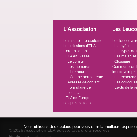
L'Association
Les Leuco
Le mot de la présidente
Les leucodystr
Les missions d'ELA
La myéline
L'organisation
Les types de 
ELA en Suisse
Les maladies
Le comité
Glossaire
Les membres
Comment comba
d'honneur
leucodystroph
L'équipe permanente
La recherche
Adresse de contact
Les colloque
Formulaire de
L'actu de la 
contact
ELA en Europe
Les publications
Nous utilisons des cookies pour vous offrir la meilleure expéri
© 2026 Association ELA Suisse, tous droits réservés
Réalisation :
Step One