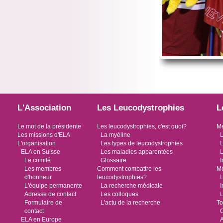
L'Association
Les Leucodystrophies
L
Le mot de la présidente
Les leucodystrophies, c'est quoi?
Me
Les missions d'ELA
La myéline
L
L'organisation
Les types de leucodystrophies
L
ELA en Suisse
Les maladies apparentées
L
Le comité
Glossaire
I
Les membres
Comment combattre les
Me
d'honneur
leucodystrophies?
L
L'équipe permanente
La recherche médicale
I
Adresse de contact
Les colloques
L
Formulaire de
L'actu de la recherche
To
contact
O
ELA en Europe