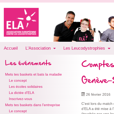
Accueil
L'Association
Les Leucodystrophies
Comptes
Les événements
Mets tes baskets et bats la maladie
Genève-
Le concept
Les écoles solidaires
La dictée d'ELA
26 février 2016
Inscrivez-vous
C’est lors du match
Mets tes baskets dans l'entreprise
d’ELA a été mise à 
Le concept
(touchée par une leu