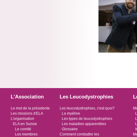
L'Association
Les Leucodystrophies
L
Le mot de la présidente
Les leucodystrophies, c'est quoi?
Me
Les missions d'ELA
La myéline
L
L'organisation
Les types de leucodystrophies
L
ELA en Suisse
Les maladies apparentées
L
Le comité
Glossaire
I
Les membres
Comment combattre les
Me