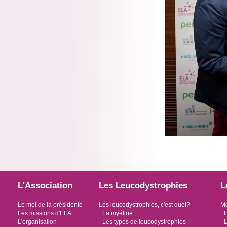
L'Association
Les Leucodystrophies
L
Le mot de la présidente
Les leucodystrophies, c'est quoi?
Me
Les missions d'ELA
La myéline
L
L'organisation
Les types de leucodystrophies
L