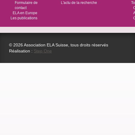
Formulaire de
L'actu de la recherche
To
contact
O
ELA en Europe
Les publications
© 2026 Association ELA Suisse, tous droits réservés
Réalisation :
Step One