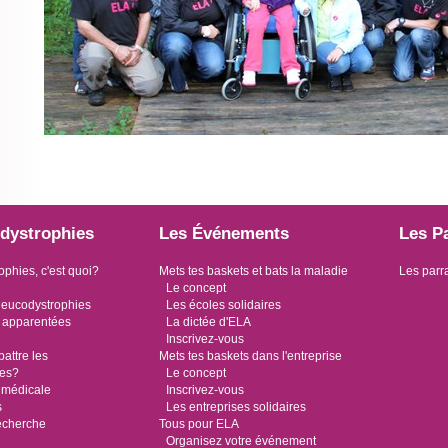
dystrophies
Les Événements
Les P
ophies, c'est quoi?
Mets tes baskets et bats la maladie
Les parr
Le concept
leucodystrophies
Les écoles solidaires
 apparentées
La dictée d'ELA
Inscrivez-vous
ttre les
Mets tes baskets dans l'entreprise
ies?
Le concept
 médicale
Inscrivez-vous
s
Les entreprises solidaires
recherche
Tous pour ELA
Organisez votre événement