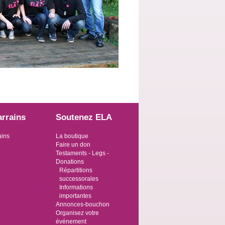
arrains
Soutenez ELA
ains
La boutique
Faire un don
Testaments - Legs -
Donations
Répartitions
successorales
Informations
importantes
Annonces-bouchon
Organisez votre
événement