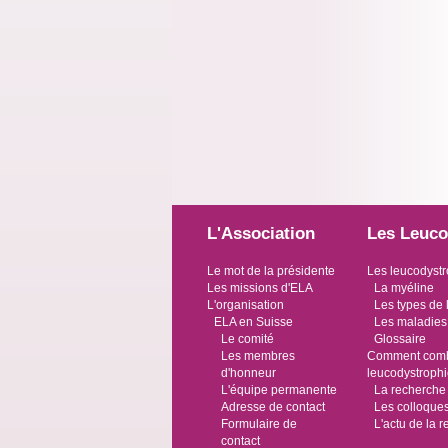
L'Association
Les Leuco
Le mot de la présidente
Les leucodystr
Les missions d'ELA
La myéline
L'organisation
Les types de 
ELA en Suisse
Les maladies
Le comité
Glossaire
Les membres
Comment comba
d'honneur
leucodystroph
L'équipe permanente
La recherche
Adresse de contact
Les colloque
Formulaire de
L'actu de la 
contact