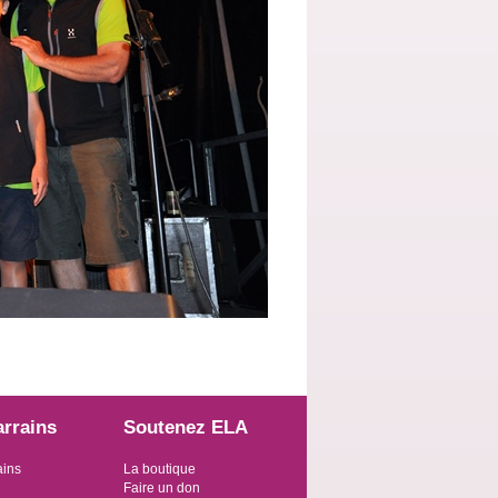
arrains
Soutenez ELA
ains
La boutique
Faire un don