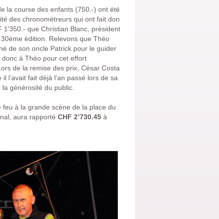
 de la course des enfants (750.-) ont été
ité des chronométreurs qui ont fait don
 1'350.- que Christian Blanc, président
re 30ème édition. Relevons que Théo
né de son oncle Patrick pour le guider
donc à Théo pour cet effort
rs de la remise des prix, César Costa
 l’avait fait déjà l’an passé lors de sa
 la générosité du public.
 feu à la grande scène de la place du
inal, aura rapporté
CHF 2’730.45
à