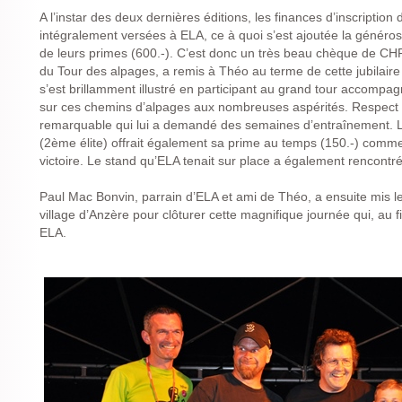
A l’instar des deux dernières éditions, les finances d’inscription
intégralement versées à ELA, ce à quoi s’est ajoutée la généros
de leurs primes (600.-). C’est donc un très beau chèque de CHF
du Tour des alpages, a remis à Théo au terme de cette jubilai
s’est brillamment illustré en participant au grand tour accompag
sur ces chemins d’alpages aux nombreuses aspérités. Respect 
remarquable qui lui a demandé des semaines d’entraînement. Lo
(2ème élite) offrait également sa prime au temps (150.-) comme il
victoire. Le stand qu’ELA tenait sur place a également rencontré
Paul Mac Bonvin, parrain d’ELA et ami de Théo, a ensuite mis le
village d’Anzère pour clôturer cette magnifique journée qui, au f
ELA.