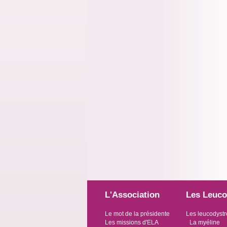
L'Association
Les Leuco
Le mot de la présidente
Les leucodystr
Les missions d'ELA
La myéline