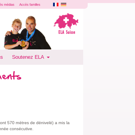
ès médias
Accès familles
ns
Soutenez ELA
ments
nt 570 mètres de dénivelé) a mis la
année consécutive.