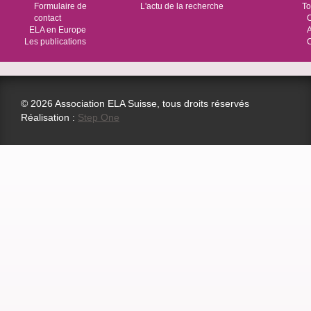
Formulaire de
L'actu de la recherche
To
contact
O
ELA en Europe
Les publications
© 2026 Association ELA Suisse, tous droits réservés
Réalisation :
Step One