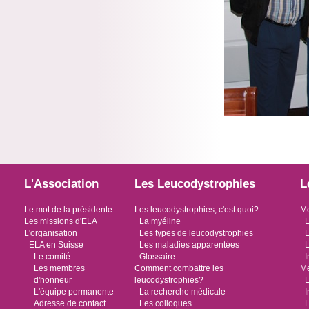
L'Association
Les Leucodystrophies
L
Le mot de la présidente
Les leucodystrophies, c'est quoi?
Me
Les missions d'ELA
La myéline
L
L'organisation
Les types de leucodystrophies
L
ELA en Suisse
Les maladies apparentées
L
Le comité
Glossaire
I
Les membres
Comment combattre les
Me
d'honneur
leucodystrophies?
L
L'équipe permanente
La recherche médicale
I
Adresse de contact
Les colloques
L