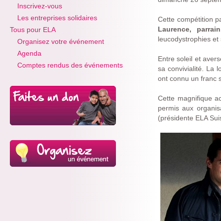
Inscrivez-vous
Les entreprises solidaires
Cette compétition p
Laurence, parrai
Tous pour ELA
leucodystrophies et 
Organisez votre événement
Agenda
Entre soleil et aver
Comptes rendus des événements
sa convivialité. La 
ont connu un franc 
Cette magnifique ac
permis aux organi
(présidente ELA Sui