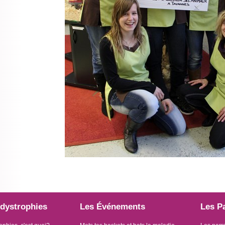
dystrophies
Les Événements
Les P