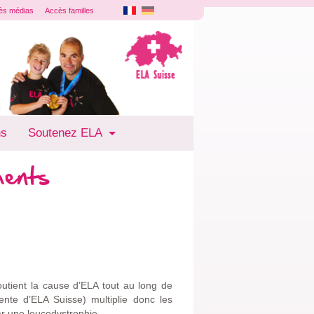
ès médias
Accès familles
ns
Soutenez ELA
ments
tient la cause d’ELA tout au long de
ente d’ELA Suisse) multiplie donc les
ar une leucodystrophie.