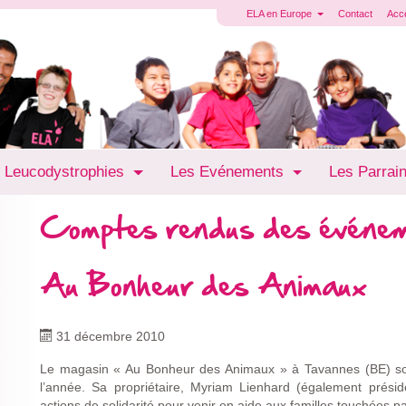
ELA en Europe
Contact
Acc
 Leucodystrophies
Les Evénements
Les Parrai
Comptes rendus des événe
Au Bonheur des Animaux
31 décembre 2010
Le magasin « Au Bonheur des Animaux » à Tavannes (BE) sou
l’année. Sa propriétaire, Myriam Lienhard (également présid
actions de solidarité pour venir en aide aux familles touchées p