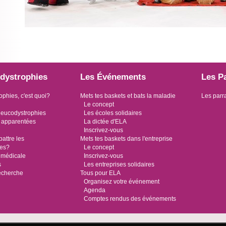
dystrophies
Les Événements
Les P
ophies, c'est quoi?
Mets tes baskets et bats la maladie
Les parr
Le concept
leucodystrophies
Les écoles solidaires
 apparentées
La dictée d'ELA
Inscrivez-vous
ttre les
Mets tes baskets dans l'entreprise
ies?
Le concept
 médicale
Inscrivez-vous
s
Les entreprises solidaires
recherche
Tous pour ELA
Organisez votre événement
Agenda
Comptes rendus des événements