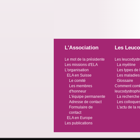
L'Association
Les Leuco
Le mot de la présidente
Les leucodystr
Les missions d'ELA
La myéline
L'organisation
Les types de 
ELA en Suisse
Les maladies
Le comité
Glossaire
Les membres
Comment comba
d'honneur
leucodystroph
L'équipe permanente
La recherche
Adresse de contact
Les colloque
Formulaire de
L'actu de la 
contact
ELA en Europe
Les publications