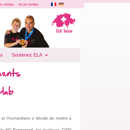
ès médias
Accès familles
ns
Soutenez ELA
ments
lub
et l’humanitaire a décidé de mettre à
.
 le HC Rapperswil, les quelques 7'000