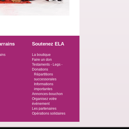
arrains
Soutenez ELA
ains
La boutique
Faire un don
Testaments - Legs -
Donations
Répartitions
successorales
Informations
importantes
Annonces-bouchon
Organisez votre
événement
Les partenaires
Opérations solidaires