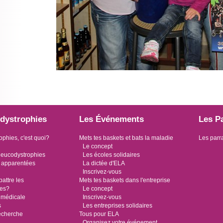
dystrophies
Les Événements
Les P
ophies, c'est quoi?
Mets tes baskets et bats la maladie
Les parr
Le concept
leucodystrophies
Les écoles solidaires
 apparentées
La dictée d'ELA
Inscrivez-vous
ttre les
Mets tes baskets dans l'entreprise
ies?
Le concept
 médicale
Inscrivez-vous
s
Les entreprises solidaires
recherche
Tous pour ELA
Organisez votre événement