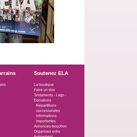
arrains
Soutenez ELA
ains
La boutique
Faire un don
Testaments - Legs -
Donations
Répartitions
successorales
Informations
importantes
Annonces-bouchon
Organisez votre
événement