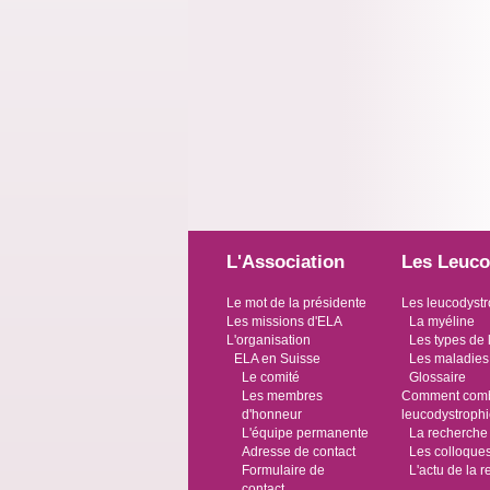
L'Association
Les Leuco
Le mot de la présidente
Les leucodystr
Les missions d'ELA
La myéline
L'organisation
Les types de 
ELA en Suisse
Les maladies
Le comité
Glossaire
Les membres
Comment comba
d'honneur
leucodystroph
L'équipe permanente
La recherche
Adresse de contact
Les colloque
Formulaire de
L'actu de la 
contact