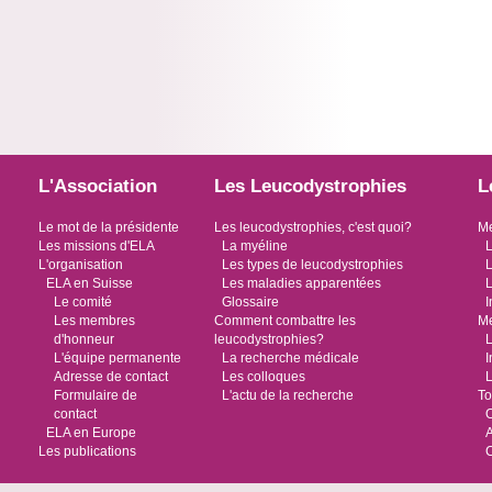
L'Association
Les Leucodystrophies
L
Le mot de la présidente
Les leucodystrophies, c'est quoi?
Me
Les missions d'ELA
La myéline
L
L'organisation
Les types de leucodystrophies
L
ELA en Suisse
Les maladies apparentées
L
Le comité
Glossaire
I
Les membres
Comment combattre les
Me
d'honneur
leucodystrophies?
L
L'équipe permanente
La recherche médicale
I
Adresse de contact
Les colloques
L
Formulaire de
L'actu de la recherche
To
contact
O
ELA en Europe
Les publications