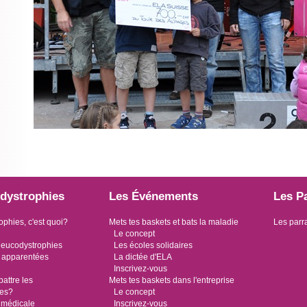
dystrophies
Les Événements
Les P
ophies, c'est quoi?
Mets tes baskets et bats la maladie
Les parr
Le concept
leucodystrophies
Les écoles solidaires
 apparentées
La dictée d'ELA
Inscrivez-vous
ttre les
Mets tes baskets dans l'entreprise
ies?
Le concept
 médicale
Inscrivez-vous