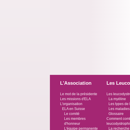
L'Association
Les Leuco
Le mot de la présidente
Les leucodystr
Les missions d'ELA
La myéline
L'organisation
Les types de 
ELA en Suisse
Les maladies
Le comité
Glossaire
Les membres
Comment comba
d'honneur
leucodystroph
L'équipe permanente
La recherche