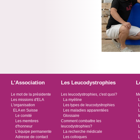
L'Association
Les Leucodystrophies
L
Le mot de la présidente
Les leucodystrophies, c'est quoi?
Me
Les missions d'ELA
La myéline
L
L'organisation
Les types de leucodystrophies
L
ELA en Suisse
Les maladies apparentées
L
Le comité
Glossaire
I
Les membres
Comment combattre les
Me
d'honneur
leucodystrophies?
L
L'équipe permanente
La recherche médicale
I
Adresse de contact
Les colloques
L