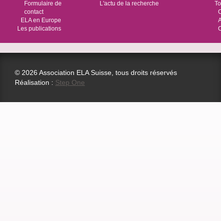
Formulaire de
L'actu de la recherche
To
contact
O
ELA en Europe
Les publications
© 2026 Association ELA Suisse, tous droits réservés
Réalisation :
Step One