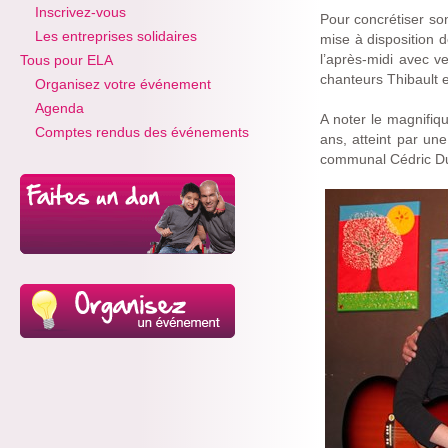
Inscrivez-vous
Pour concrétiser son
Les entreprises solidaires
mise à disposition 
l’après-midi avec v
Tous pour ELA
chanteurs Thibault et
Organisez votre événement
Agenda
A noter le magnifiq
Comptes rendus des événements
ans, atteint par un
communal Cédric D