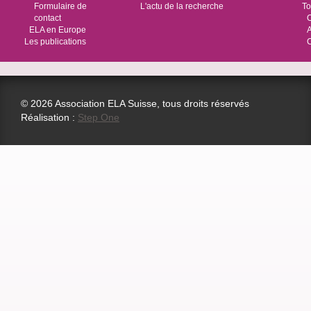
Formulaire de
L'actu de la recherche
To
contact
O
ELA en Europe
Les publications
© 2026 Association ELA Suisse, tous droits réservés
Réalisation :
Step One