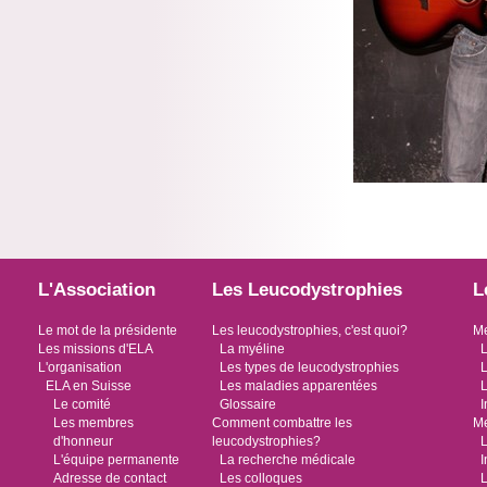
L'Association
Les Leucodystrophies
L
Le mot de la présidente
Les leucodystrophies, c'est quoi?
Me
Les missions d'ELA
La myéline
L
L'organisation
Les types de leucodystrophies
L
ELA en Suisse
Les maladies apparentées
L
Le comité
Glossaire
I
Les membres
Comment combattre les
Me
d'honneur
leucodystrophies?
L
L'équipe permanente
La recherche médicale
I
Adresse de contact
Les colloques
L