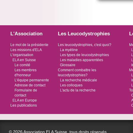
L'Association
Les Leucodystrophies
L
Le mot de la présidente
Les leucodystrophies, c'est quoi?
Me
Les missions d'ELA
La myéline
L
L'organisation
Les types de leucodystrophies
L
ELA en Suisse
Les maladies apparentées
L
Le comité
Glossaire
I
Les membres
Comment combattre les
Me
d'honneur
leucodystrophies?
L
L'équipe permanente
La recherche médicale
I
Adresse de contact
Les colloques
L
Formulaire de
L'actu de la recherche
To
contact
O
ELA en Europe
Les publications
© 2026 Association ELA Suisse, tous droits réservés