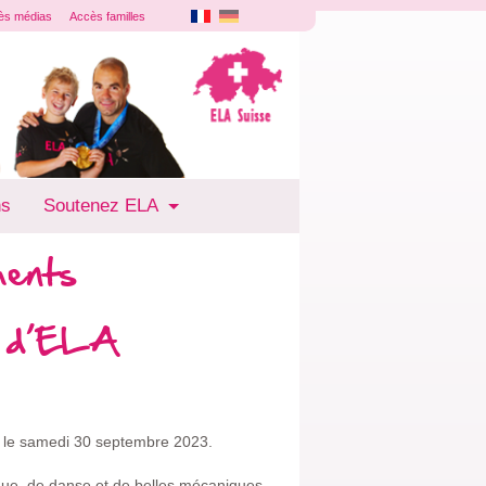
ès médias
Accès familles
ns
Soutenez ELA
ments
ur d’ELA
ée le samedi 30 septembre 2023.
ue, de danse et de belles mécaniques.