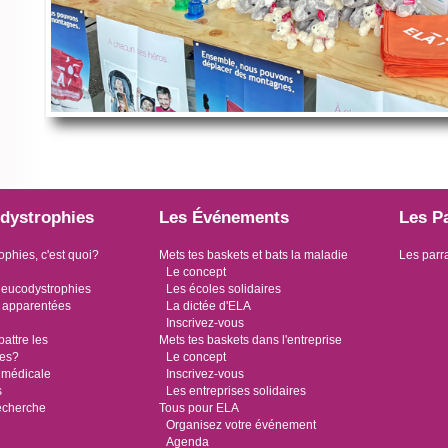
dystrophies
Les Événements
Les P
ophies, c'est quoi?
Mets tes baskets et bats la maladie
Les parr
Le concept
leucodystrophies
Les écoles solidaires
 apparentées
La dictée d'ELA
Inscrivez-vous
ttre les
Mets tes baskets dans l'entreprise
ies?
Le concept
 médicale
Inscrivez-vous
s
Les entreprises solidaires
recherche
Tous pour ELA
Organisez votre événement
Agenda