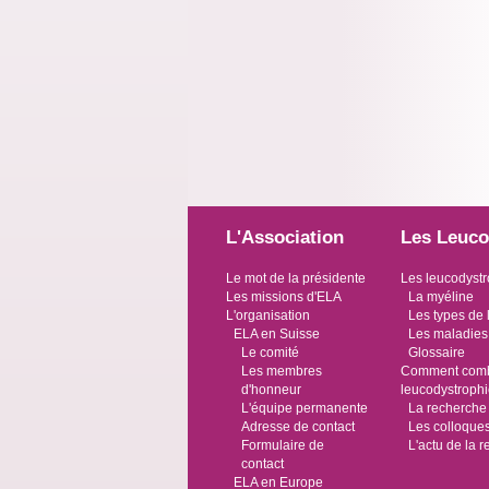
L'Association
Les Leuco
Le mot de la présidente
Les leucodystr
Les missions d'ELA
La myéline
L'organisation
Les types de 
ELA en Suisse
Les maladies
Le comité
Glossaire
Les membres
Comment comba
d'honneur
leucodystroph
L'équipe permanente
La recherche
Adresse de contact
Les colloque
Formulaire de
L'actu de la 
contact
ELA en Europe