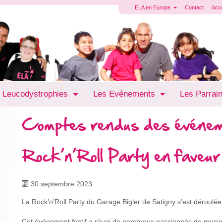
ELA en Europe
Contact
Acc
 Leucodystrophies
Les Evénements
Les Parrai
Comptes rendus des événe
Rock’n’Roll Party en fave
30 septembre 2023
La Rock’n’Roll Party du Garage Bigler de Satigny s’est déroul
Cet événement festif a réuni de nombreux passionnés de musiq