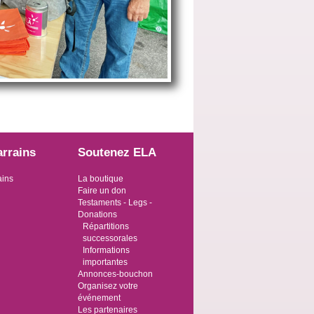
arrains
Soutenez ELA
ains
La boutique
Faire un don
Testaments - Legs -
Donations
Répartitions
successorales
Informations
importantes
Annonces-bouchon
Organisez votre
événement
Les partenaires