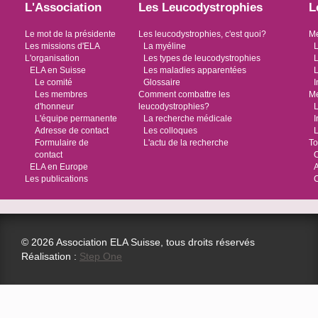
L'Association
Les Leucodystrophies
L
Le mot de la présidente
Les leucodystrophies, c'est quoi?
Me
Les missions d'ELA
La myéline
L
L'organisation
Les types de leucodystrophies
L
ELA en Suisse
Les maladies apparentées
L
Le comité
Glossaire
I
Les membres
Comment combattre les
Me
d'honneur
leucodystrophies?
L
L'équipe permanente
La recherche médicale
I
Adresse de contact
Les colloques
L
Formulaire de
L'actu de la recherche
To
contact
O
ELA en Europe
Les publications
© 2026 Association ELA Suisse, tous droits réservés
Réalisation :
Step One