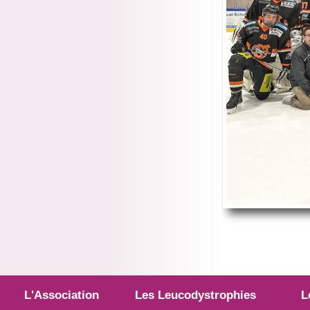
L'Association
Les Leucodystrophies
L