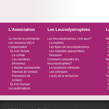
L'Association
Les Leucodystrophies
L
Le mot de la présidente
Les leucodystrophies, c'est quoi?
Me
Les missions d'ELA
La myéline
L
L'organisation
Les types de leucodystrophies
L
ELA en Suisse
Les maladies apparentées
L
Le comité
Glossaire
I
Les membres
Comment combattre les
Me
d'honneur
leucodystrophies?
L
L'équipe permanente
La recherche médicale
I
Adresse de contact
Les colloques
L
Formulaire de
L'actu de la recherche
To
contact
O
ELA en Europe
Les publications