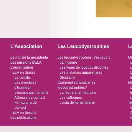
L'Association
Les Leucodystrophies
L
Le mot de la présidente
Les leucodystrophies, c'est quoi?
Me
Les missions d'ELA
La myéline
L
L'organisation
Les types de leucodystrophies
L
ELA en Suisse
Les maladies apparentées
L
Le comité
Glossaire
I
Les membres
Comment combattre les
Me
d'honneur
leucodystrophies?
L
L'équipe permanente
La recherche médicale
I
Adresse de contact
Les colloques
L
Formulaire de
L'actu de la recherche
To
contact
O
ELA en Europe
Les publications