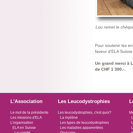
Lou remet le chèque
Pour soutenir les en
faveur d’ELA Suisse
Un grand merci à L
de CHF 1 300.-.
L'Association
Les Leucodystrophies
L
Le mot de la présidente
Les leucodystrophies, c'est quoi?
Me
Les missions d'ELA
La myéline
L
L'organisation
Les types de leucodystrophies
L
ELA en Suisse
Les maladies apparentées
L
Le comité
Glossaire
I