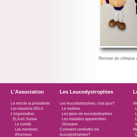
Remise du chèque à
L'Association
Les Leucodystrophies
L
Le mot de la présidente
Les leucodystrophies, c'est quoi?
Me
Les missions d'ELA
La myéline
L
L'organisation
Les types de leucodystrophies
L
ELA en Suisse
Les maladies apparentées
L
Le comité
Glossaire
I
Les membres
Comment combattre les
Me
d'honneur
leucodystrophies?
L